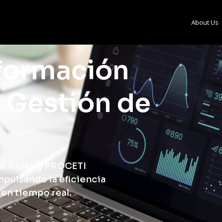
About Us
formación
a Gestión de
re Alpek y PROCETI
mpulsando la eficiencia
 en tiempo real.