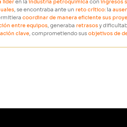
 líder
en la
industria petroquímica
con
ingresos s
nuales
, se encontraba ante un
reto crítico:
la
ausen
rmitiera
coordinar de manera eficiente sus proye
ión entre
equipos
, generaba
retrasos
y dificulta
ción clave
, comprometiendo sus
objetivos de 