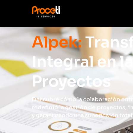
Alpek:
Trans
Integral en l
Proyectos
Descubre cómo la colaboración ent
redefinió la gestión de proyectos, i
y garantizando una supervisión total