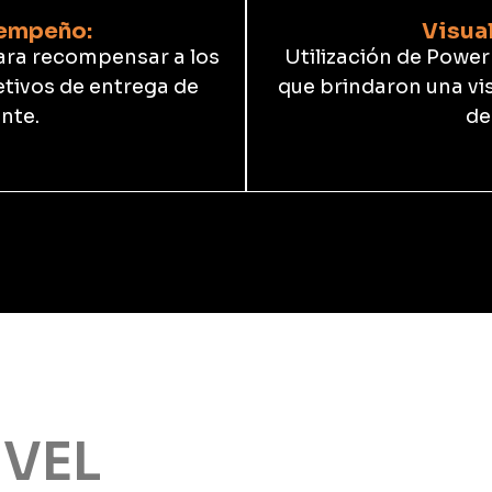
sempeño:
Visual
ra recompensar a los
Utilización de Power
etivos de entrega de
que brindaron una vi
nte.
de
IVEL